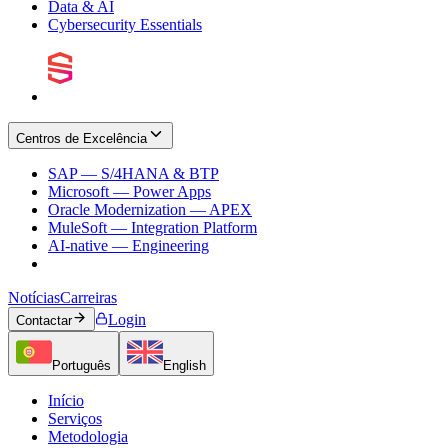
Data & AI
Cybersecurity Essentials
Centros de Excelência
SAP — S/4HANA & BTP
Microsoft — Power Apps
Oracle Modernization — APEX
MuleSoft — Integration Platform
AI-native — Engineering
Notícias
Carreiras
Login
Contactar
Português
English
Início
Serviços
Metodologia