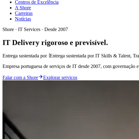
Centros de Excelência
A Shore
Carreiras
Notícias
Shore · IT Services · Desde 2007
IT Delivery
rigoroso e previsível.
Entrega sustentada por
Entrega sustentada por
IT Skills & Talent, Tr
Empresa portuguesa de serviços de IT desde 2007, com governação e 
Falar com a Shore
Explorar serviços